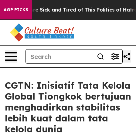
eople Are Sick and Tired of This Politics of Hatred”
Th
AGP PICKS
CGTN: Inisiatif Tata Kelola
Global Tiongkok bertujuan
menghadirkan stabilitas
lebih kuat dalam tata
kelola dunia