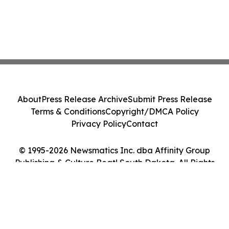
About
Press Release Archive
Submit Press Release
Terms & Conditions
Copyright/DMCA Policy
Privacy Policy
Contact
© 1995-2026 Newsmatics Inc. dba Affinity Group
Publishing & Culture Beat! South Dakota. All Rights
Reserved.
Cookie Settings / Your Privacy Choices