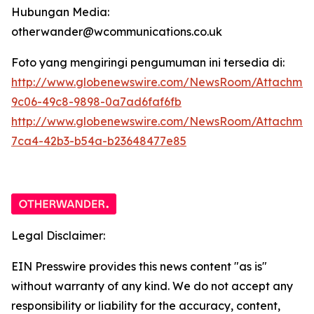
Hubungan Media:
otherwander@wcommunications.co.uk
Foto yang mengiringi pengumuman ini tersedia di:
http://www.globenewswire.com/NewsRoom/Attachmen
9c06-49c8-9898-0a7ad6faf6fb
http://www.globenewswire.com/NewsRoom/Attachme
7ca4-42b3-b54a-b23648477e85
Legal Disclaimer:
EIN Presswire provides this news content "as is"
without warranty of any kind. We do not accept any
responsibility or liability for the accuracy, content,