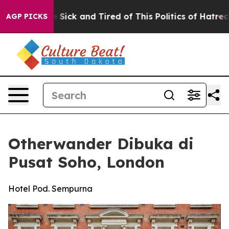
e Are Sick and Tired of This Politics of Hatred”
The St
AGP PICKS
Otherwander Dibuka di
Pusat Soho, London
Hotel Pod. Sempurna