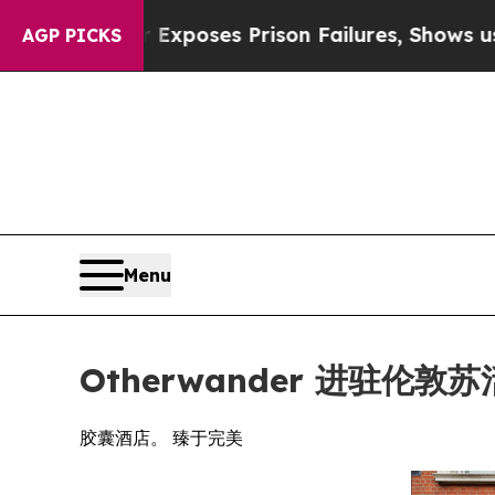
xposes Prison Failures, Shows us why Investigat
AGP PICKS
Menu
Otherwander 进驻伦
胶囊酒店。 臻于完美