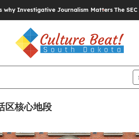
ive Journalism Matters
The SEC Bought Airline D
敦苏活区核心地段