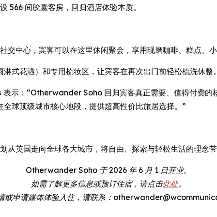
念，共设 566 间胶囊客房，回归酒店体验本质。
设有宾客专属社交中心，宾客可以在这里休闲聚会，享用现磨咖啡、糕
雨淋式花洒）和专用梳妆区，让宾客在再次出门前轻松梳洗休整
s
表示：“Otherwander Soho 回归宾客真正需要、值得
在全球顶级城市核心地段，提供超高性价比旅居选择。”
计理念，计划从英国走向全球各大城市，将自由、探索与轻松生活的理念
Otherwander Soho 于 2026 年 6 月 1 日开业。
如需了解更多信息或预订住宿，请点击
此处
。
申请媒体体验入住，请联系：otherwander@wcommunicatio