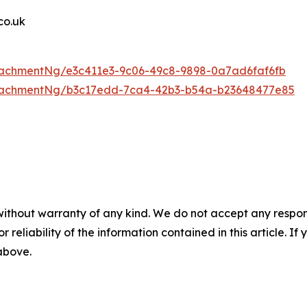
o.uk
achmentNg/e3c411e3-9c06-49c8-9898-0a7ad6faf6fb
tachmentNg/b3c17edd-7ca4-42b3-b54a-b23648477e85
without warranty of any kind. We do not accept any responsib
r reliability of the information contained in this article. I
 above.