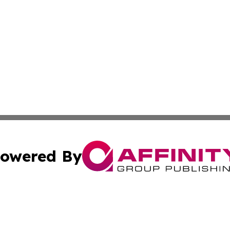
owered By
ubmit Press Release
Terms & Conditions
Copyright/DMCA
c. dba Affinity Group Publishing & Culture Beat! South Da