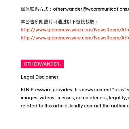
媒体联系方式：otherwander@wcommunications.c
本公告所附照片可通过以下链接获取：
http://www.globenewswire.com/NewsRoom/Att
http://www.globenewswire.com/NewsRoom/At
Legal Disclaimer:
EIN Presswire provides this news content "as is" 
images, videos, licenses, completeness, legality, o
related to this article, kindly contact the author