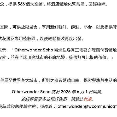
」的信念，提供 566 個太空艙，將酒店體驗化繁為簡，回歸純粹。
客專屬社交空間，可供放鬆聚會，享用新鮮咖啡、酥點、小食，以及提
式花灑及專用梳妝區，以便輕鬆整裝再度出發。
表示：「Otherwander Soho 精煉住客真正需要亦理應付
安枕，並在全球頂尖城市的心臟地帶，提供無可比擬的價值。」
矢志由英國伸展至世界各大城市，所到之處皆延續自由、探索與悠然生活
Otherwander Soho 將於 2026 年 6 月 1 日開業。
若想探索更多並預訂住宿，請造訪
此處
。
或預約媒體住宿，請聯絡： otherwander@wcommunication