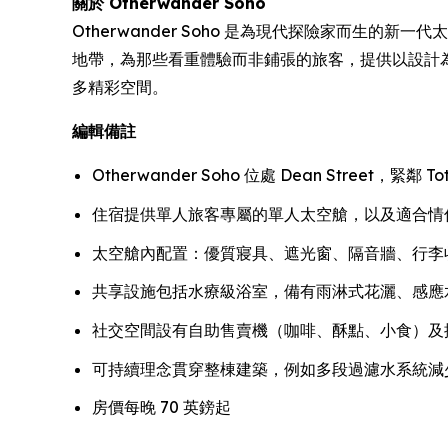
關於 Otherwander Soho
Otherwander Soho 是為現代探險家而生的新
地帶，為那些看重體驗而非鋪張的旅客，提供以設計
多精彩空間。
編輯備註
Otherwander Soho 位處 Dean Street，緊鄰 Tot
住宿提供單人旅客專屬的單人太空艙，以及適合情
太空艙內配置：優質寢具、遮光窗、隔音牆、行李收納、
共享設施包括水療級浴室，備有雨淋式花灑、感應
社交空間設有自助售賣機（咖啡、酥點、小食）及
可持續理念貫穿整棟建築，例如多段過濾水系統減
房價每晚 70 英鎊起