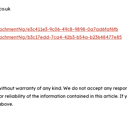
o.uk
achmentNg/e3c411e3-9c06-49c8-9898-0a7ad6faf6fb
tachmentNg/b3c17edd-7ca4-42b3-b54a-b23648477e85
without warranty of any kind. We do not accept any responsib
r reliability of the information contained in this article. I
 above.