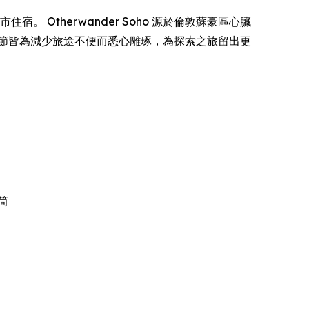
。 Otherwander Soho 源於倫敦蘇豪區心臟
節皆為減少旅途不便而悉心雕琢，為探索之旅留出更
筒