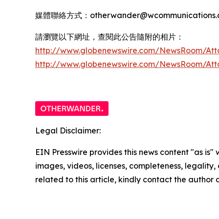
媒體聯絡方式：otherwander@wcommunications.c
請瀏覽以下網址，查閱此公告隨附的相片：
http://www.globenewswire.com/NewsRoom/Att
http://www.globenewswire.com/NewsRoom/At
Legal Disclaimer:
EIN Presswire provides this news content "as is" 
images, videos, licenses, completeness, legality, o
related to this article, kindly contact the author