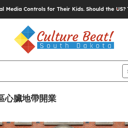
ls for Their Kids. Should the US?
The Pentagon I
蘇豪區心臟地帶開業