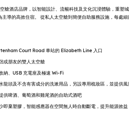
一代太空艙酒店品牌，以智能設計、流暢科技及文化沉浸體驗，重塑城市住宿
為主導的高效住宿。 從私人太空艙到簡便自助服務設施，每處細
tenham Court Road 車站的 Elizabeth Line 入口
侶或朋友的雙人太空艙
USB 充電座及極速 Wi-Fi
水龍頭及不含有害成分的洗漱用品，另設專用梳妝區，並提供風
提供啤酒、葡萄酒和雞尾酒的自助式酒吧
少即棄塑膠，智能感應器在空間無人時自動斷電，提升能源效益