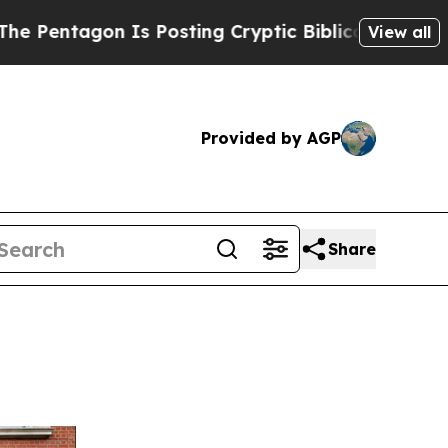
s Posting Cryptic Biblical Messages on Social M
View all
Provided by AGP
Share