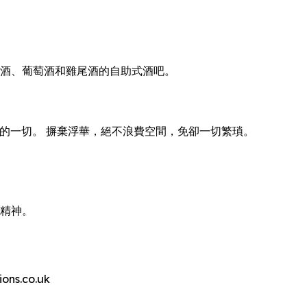
供啤酒、葡萄酒和雞尾酒的自助式酒吧。
費體驗的一切。 摒棄浮華，絕不浪費空間，免卻一切繁瑣。
的精神。
s.co.uk