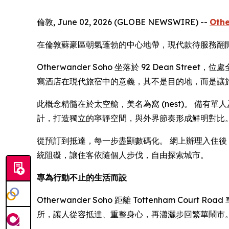
倫敦, June 02, 2026 (GLOBE NEWSWIRE) --
Oth
在倫敦蘇豪區朝氣蓬勃的中心地帶，現代款待服務翻
Otherwander Soho 坐落於 92 Dean 
寫酒店在現代旅宿中的意義，其不是目的地，而是讓
此概念精髓在於太空艙，美名為窩 (nest)。 備
計，打造獨立的寧靜空間，與外界節奏形成鮮明對比
從預訂到抵達，每一步盡顯數碼化。 網上辦理入住後，住
統阻礙，讓住客依隨個人步伐，自由探索城市。
專為行動不止的生活而設
Otherwander Soho 距離 Tottenham Co
所，讓人從容抵達、重整身心，再瀟灑步回繁華鬧市