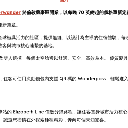
erwander
於倫敦蘇豪區開業，以每晚 70 英鎊起的價格重新
開新篇章。
Street，位處全球極具活力的社區，提供無縫、以設計為主導的住宿體
旅客與城市核心連繫的基地。
有單人及雙人選擇，每個太空艙皆以舒適、安全、高效為本。 優質
。
客可使用流動錢包內支援 QR 碼的 Wanderpass，輕鬆
urt Road 車站的 Elizabeth Line 僅數分鐘路程，讓住客
。 誠邀您盡情在外探索種種精彩，奔向每個未知驚喜。