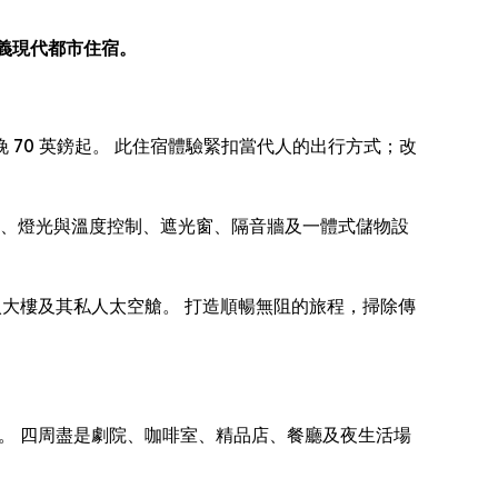
定義現代都市住宿。
驗，每晚 70 英鎊起。 此住宿體驗緊扣當代人的出行方式；改
寢具、燈光與溫度控制、遮光窗、隔音牆及一體式儲物設
進入大樓及其私人太空艙。 打造順暢無阻的旅程，掃除傳
置身城市活力核心。 四周盡是劇院、咖啡室、精品店、餐廳及夜生活場