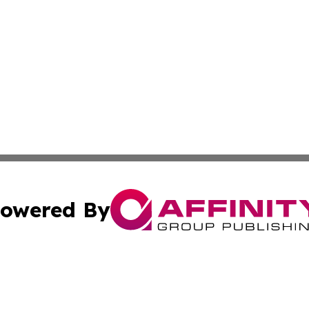
owered By
ubmit Press Release
Terms & Conditions
Copyright/DMCA
c. dba Affinity Group Publishing & Culture Beat! South Da