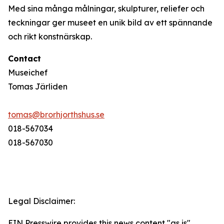
Med sina många målningar, skulpturer, reliefer och
teckningar ger museet en unik bild av ett spännande
och rikt konstnärskap.
Contact
Museichef
Tomas Järliden
tomas@brorhjorthshus.se
018-567034
018-567030
Legal Disclaimer:
EIN Presswire provides this news content "as is"