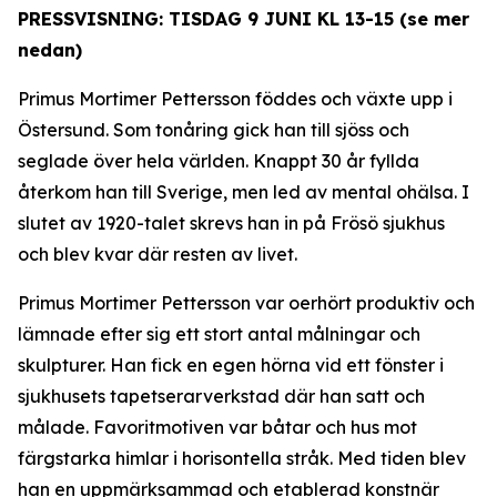
PRESSVISNING: TISDAG 9 JUNI KL 13-15 (se mer
nedan)
Primus Mortimer Pettersson föddes och växte upp i
Östersund. Som tonåring gick han till sjöss och
seglade över hela världen. Knappt 30 år fyllda
återkom han till Sverige, men led av mental ohälsa. I
slutet av 1920-talet skrevs han in på Frösö sjukhus
och blev kvar där resten av livet.
Primus Mortimer Pettersson var oerhört produktiv och
lämnade efter sig ett stort antal målningar och
skulpturer. Han fick en egen hörna vid ett fönster i
sjukhusets tapetserarverkstad där han satt och
målade. Favoritmotiven var båtar och hus mot
färgstarka himlar i horisontella stråk. Med tiden blev
han en uppmärksammad och etablerad konstnär